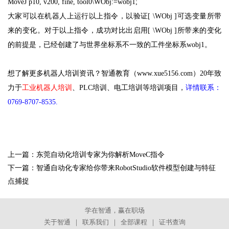
MoveJ p10, v200, fine, tool0\WObj:=wobj1;
大家可以在机器人上运行以上指令，以验证[ \WObj ]可选变量所带
来的变化。对于以上指令，成功对比出启用[ \WObj ]所带来的变化
的前提是，已经创建了与世界坐标系不一致的工件坐标系wobj1。
想了解更多机器人培训资讯？智通教育（www.xue5156.com）20年致
力于
工业机器人培训
、PLC培训、电工培训等培训项目，
详情联系：
0769-8707-8535.
上一篇：
东莞自动化培训专家为你解析MoveC指令
下一篇：
智通自动化专家给你带来RobotStudio软件模型创建与特征
点捕捉
学在智通，赢在职场
关于智通
｜
联系我们
｜
全部课程
｜
证书查询